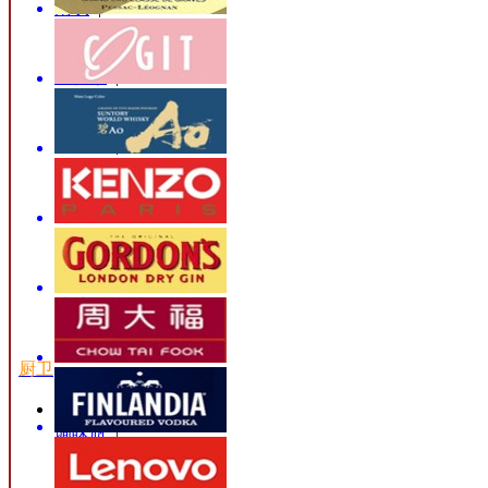
雨衣
|
进口百货
|
组合地毯
|
置物架
|
折叠凳
|
衣架
|
温度计
|
拖把扫把
|
塑料盆
|
塑料喷壶
|
塑料夹
|
收纳盒
|
收纳袋
|
清洁用品
|
垃圾桶
|
厨卫
菜板
|
调味瓶
|
抹布
|
清洁刷
|