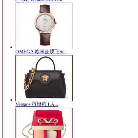
婴儿鞋
|
皮鞋
|
运动鞋
|
单鞋
|
棉鞋
|
雨鞋
|
OMEGA 欧米茄碟飞Se..
Versace 范思哲 LA ..