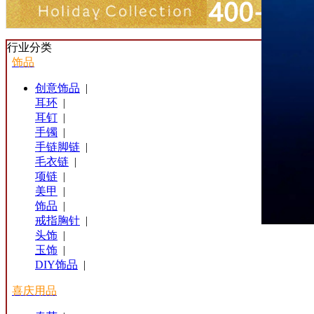
行业分类
饰品
创意饰品
|
耳环
|
耳钉
|
手镯
|
手链脚链
|
毛衣链
|
项链
|
美甲
|
饰品
|
戒指胸针
|
头饰
|
玉饰
|
DIY饰品
|
喜庆用品