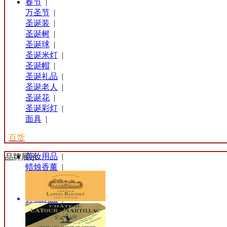
春节
|
万圣节
|
圣诞装
|
圣诞树
|
圣诞球
|
圣诞米灯
|
圣诞帽
|
圣诞礼品
|
圣诞老人
|
圣诞花
|
圣诞彩灯
|
面具
|
百货
美妆用品
|
品牌展示
蜡烛香薰
|
装饰贴
|
床上用品
|
针棉织品
|
塑料桶
|
雨伞
|