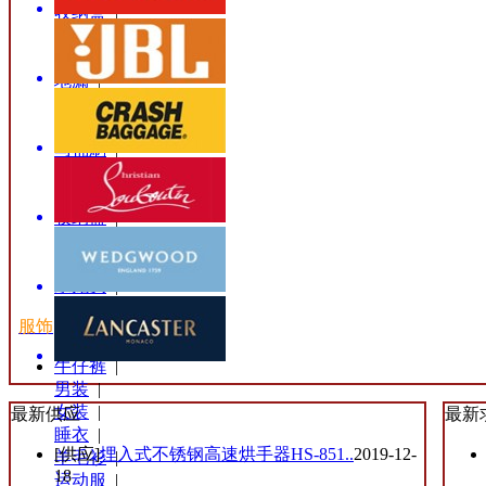
收纳盒
|
洗碗布
|
围裙
|
地漏
|
防滑垫
|
马桶盖
|
马桶刷
|
马桶套
|
马桶吸
|
收纳篮
|
铁架钩
|
浴花
|
水龙头
|
服饰
牛仔裤
|
男装
|
女装
|
最新供应
最新
睡衣
|
[供应]
埋入式不锈钢高速烘手器HS-851..
2019-12-
羊毛衫
|
18
运动服
|