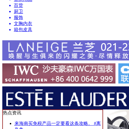
百货
厨卫
服饰
文胸内衣
箱包皮具
热点资讯
来海南买免税产品一定要看这条攻略。 #离