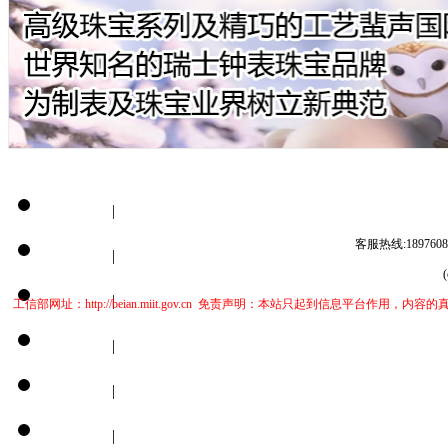
网站首页
|
客服热线:1897
关于我们
|
联系方式
|
工信部网址：http://beian.miit.gov.cn 免责声明：本站只起到信
使用协议
|
版权隐私
|
站点统计
|