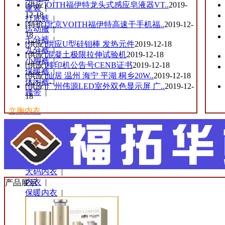
[供应]
OITH福伊特龙头式感应皂液器VT..
2019-
童装
|
12-18
打底裤
|
[特价]
北京VOITH福伊特高速干手机福..
2019-12-
运动服
|
18
七分裤
|
[供应]
供应U型硅钼棒 发热元件
2019-12-18
九分裤
|
[供应]
混凝土极限拉伸试验机
2019-12-18
小脚裤
|
[供应]
移印机公告号CENB证书
2019-12-18
保暖裤
|
[供应]
仙居 温州 海宁 平湖 桐乡20W..
2019-12-18
休闲裤
|
[供应]
广州伟源LED室外双色显示屏 广..
2019-12-
腰带
|
18
文胸内衣
男士内裤
|
儿童内裤
|
调整型文胸
|
吊带背心
|
大码内衣
|
内衣
|
产品展示
保暖内衣
|
内裤文胸
|
丁字裤
|
美体内衣
|