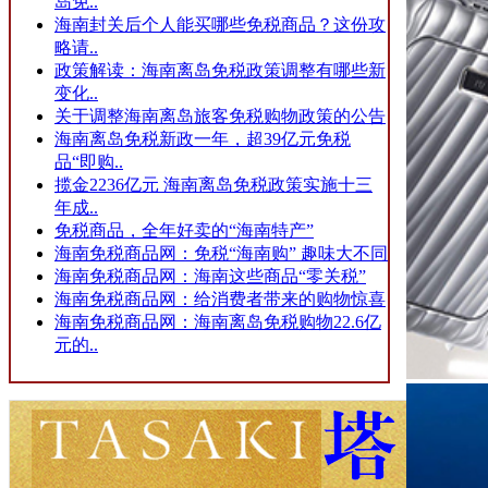
岛免..
海南封关后个人能买哪些免税商品？这份攻
略请..
政策解读：海南离岛免税政策调整有哪些新
变化..
关于调整海南离岛旅客免税购物政策的公告
海南离岛免税新政一年，超39亿元免税
品“即购..
揽金2236亿元 海南离岛免税政策实施十三
年成..
免税商品，全年好卖的“海南特产”
海南免税商品网：免税“海南购” 趣味大不同
海南免税商品网：海南这些商品“零关税”
海南免税商品网：给消费者带来的购物惊喜
海南免税商品网：海南离岛免税购物22.6亿
元的..