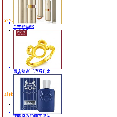
塑身内裤
|
泳装
|
箱包皮具
兰芝精华露
品质男包
|
登山包
|
潮流女包
|
包装盒
|
包装袋
|
旅行箱
|
化妆包
|
运动休闲包
|
周大福迪士尼系列米..
书包
|
钱包
|
电脑包
|
鞋靴
帆布鞋
|
童鞋
|
休闲鞋
|
玛丽之香珀西瓦里浓..